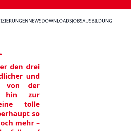
FIZIERUNGEN
NEWS
DOWNLOADS
JOBS
AUSBILDUNG
.
er den drei
dlicher und
n von der
s hin zur
ine tolle
berhaupt so
noch mehr –